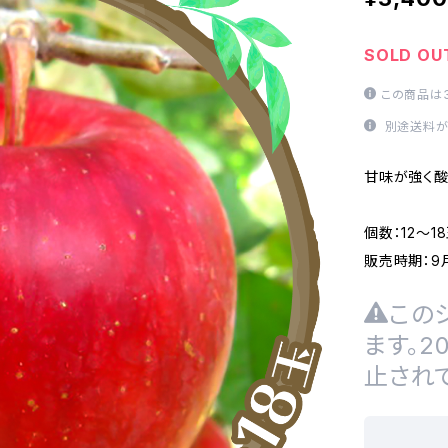
SOLD OU
この商品は
別途送料が
甘味が強く酸
個数：12～1
販売時期：9
この
ます。
止され